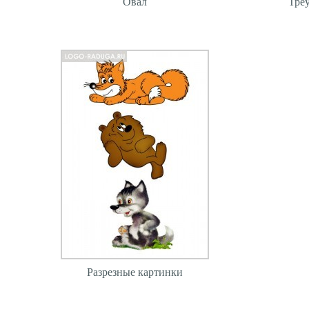
Овал
Тре
Разрезные картинки