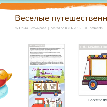
Веселые путешествен
by
Ольга Тихомирова
| posted on
03.06.2016
|
0 Comments
Веселые п