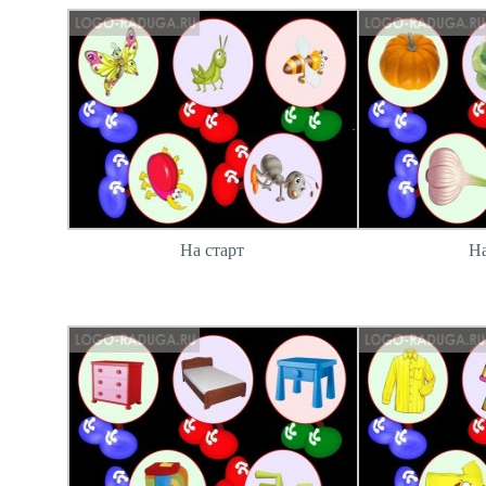
На старт
На