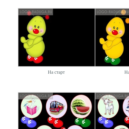
На старт
На