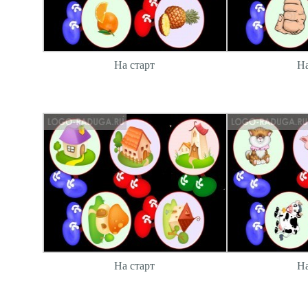
На старт
На
На старт
На