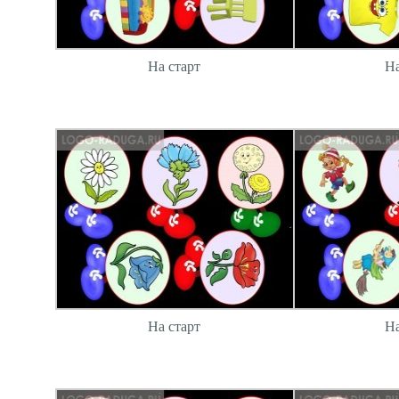
На старт
На
На старт
На