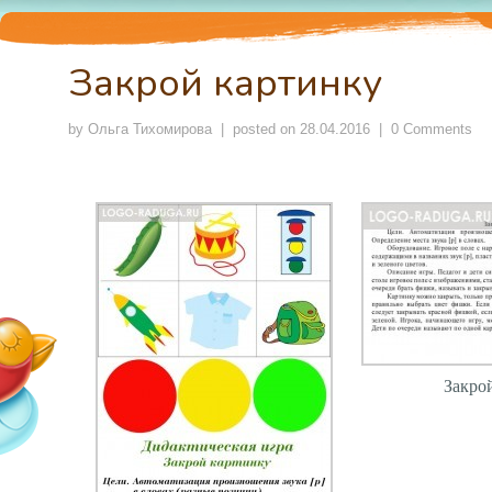
Закрой картинку
by
Ольга Тихомирова
| posted on
28.04.2016
|
0 Comments
Закро