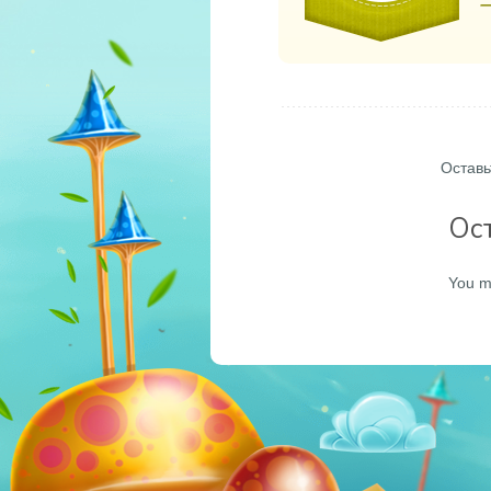
Оставь
Ос
You m