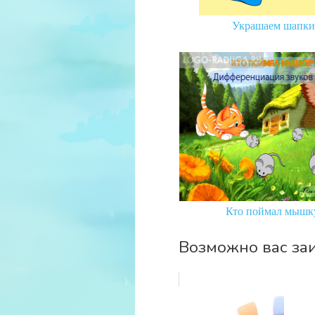
Украшаем шапки
Кто поймал мышк
Возможно вас заи