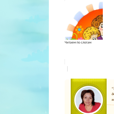
Читаем по слогам
“
д
н