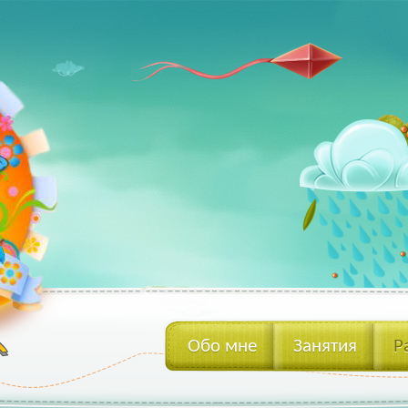
Обо мне
Занятия
Р