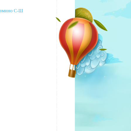
омино С-Ш