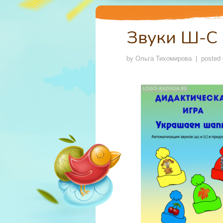
Звуки Ш-С
by
Ольга Тихомирова
| posted