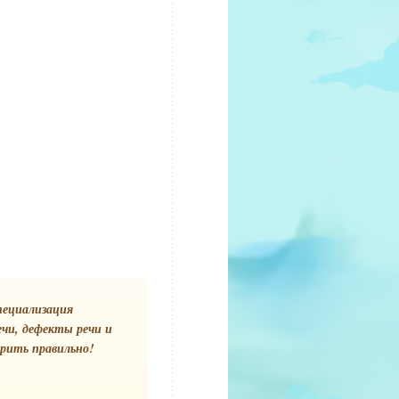
пециализация
ечи, дефекты речи и
орить правильно!