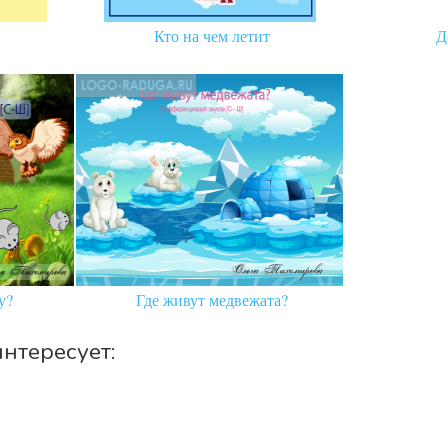
Кто на чем летит
Д
у?
Где живут медвежата?
нтересует: